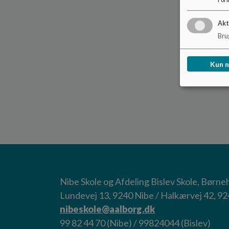
Akt
Brug
Kun 
Nibe Skole og Afdeling Bislev Skole, Børn
Lundevej 13, 9240 Nibe / Halkærvej 42, 9
nibeskole@aalborg.dk
99 82 44 70 (Nibe) / 99824044 (Bislev)