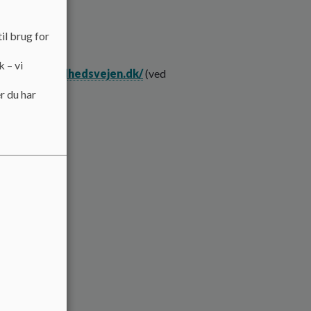
il brug for
k – vi
s://www.sundhedsvejen.dk/
(ved
r du har