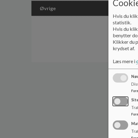
Cookie
Øvrige
Hvis du klik
statistik.
Hvis du klik
benytter dog
Klikker du p
krydset af.
Læs mere i
Nød
Dis
For
Sit
Traf
For
Ma
Tra
For