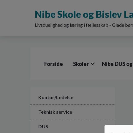
G
å
Nibe Skole og Bislev 
t
i
Livsduelighed og læring i fællesskab - Glade bør
l
h
o
v
e
d
Forside
Skoler
Nibe DUS og
i
n
d
h
o
l
Kontor/Ledelse
d
e
Teknisk service
t
DUS