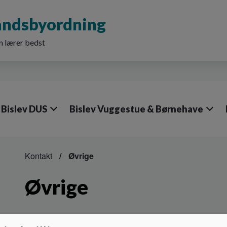
Landsbyordning
n lærer bedst
 Bislev DUS
Bislev Vuggestue & Børnehave
Kontakt
Øvrige
Øvrige
Skolesundhedsplejerske: