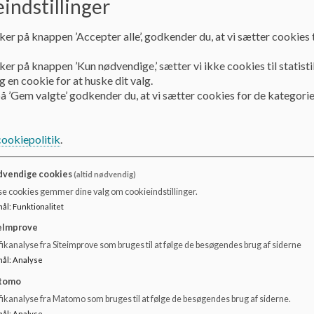
indstillinger
Maria Mosstrup
ker på knappen ’Accepter alle’, godkender du, at vi sætter cookies t
Mobil: 25 20 02 07
ker på knappen ’Kun nødvendige,’ sætter vi ikke cookies til statisti
Send en besked til sundhedsplejersken i Aula eller via
http
 en cookie for at huske dit valg.
personfølsomme oplysninger)
å ’Gem valgte’ godkender du, at vi sætter cookies for de kategorie
cookiepolitik
.
UU-vejledere:
Marie Giessing
vendige cookies
(altid nødvendig)
se cookies gemmer dine valg om cookieindstillinger.
Telefon: 25 20 45 09
mål
:
Funktionalitet
Line Lund Rasmussen
eImprove
ikanalyse fra Siteimprove som bruges til at følge de besøgendes brug af siderne
Telefon: 21 12 38 52
mål
:
Analyse
tomo
fikanalyse fra Matomo som bruges til at følge de besøgendes brug af siderne.
Skolesocialrådgiver:
mål
:
Analyse