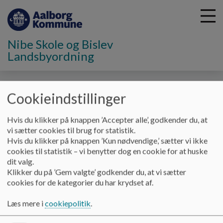
Nibe Skole og Bislev
Landsbyordning
G
å
Principper
Cookieindstillinger
t
i
Hvis du klikker på knappen ’Accepter alle’, godkender du, at
Principper
l
vi sætter cookies til brug for statistik.
h
Hvis du klikker på knappen ’Kun nødvendige,’ sætter vi ikke
o
cookies til statistik – vi benytter dog en cookie for at huske
v
Nibe Skoles principper er vedtaget af skolebestyrelsen og
dit valg.
e
sætter retning for den dagligdag, vi har på skolen og skolens
Klikker du på ’Gem valgte’ godkender du, at vi sætter
d
praksis. der er således principper i følgende kategorier:
cookies for de kategorier du har krydset af.
i
Principper vedrørende fællesskabet
n
Læs mere i
cookiepolitik
.
d
Principper vedrørende skole-hjemsamarbejdet
h
Principper for undervisningens organisering