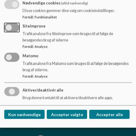
o
Nødvendige cookies
(altid nødvendig)
l
Dokumenter
Disse cookies gemmer dine valg om cookieindstillinger.
d
Formål
:
Funktionalitet
Principper
e
SiteImprove
t
Trafikanalyse fra Siteimprove som bruges til at følge de
besøgendes brug af siderne
Formål
:
Analyse
Matomo
Nibe Skole og Afdeling Bislev Skole, Børnehave
Trafikanalyse fra Matomo som bruges til at følge de besøgendes
& Vuggestue
brug af siderne.
Lundevej 13, 9240 Nibe / Halkærvej 42, 9240
Formål
:
Analyse
Nibe
nibeskole@aalborg.dk
Aktiver/deaktivér alle
99 82 44 70 (Nibe) / 99824044 (Bislev)
Brug denne kontakt til at aktivere/deaktivere alle apps.
EAN NR.
5798003747484
Tilgængelighedserklæring
Kun nødvendige
Accepter valgte
Accepter alle
Sitemap